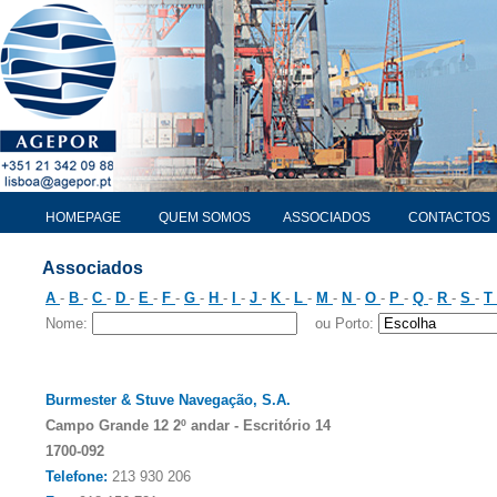
HOMEPAGE
QUEM SOMOS
ASSOCIADOS
CONTACTOS
Associados
A
-
B
-
C
-
D
-
E
-
F
-
G
-
H
-
I
-
J
-
K
-
L
-
M
-
N
-
O
-
P
-
Q
-
R
-
S
-
T
Nome:
ou Porto:
Burmester & Stuve Navegação, S.A.
Campo Grande 12 2º andar - Escritório 14
1700-092
Telefone:
213 930 206