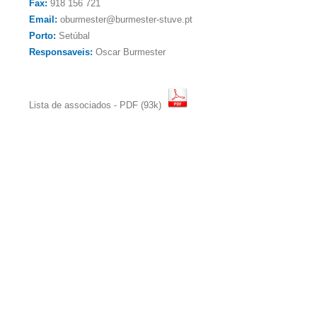
Fax:
918 156 721
Email:
oburmester@burmester-stuve.pt
Porto:
Setúbal
Responsaveis:
Oscar Burmester
Lista de associados - PDF (93k)