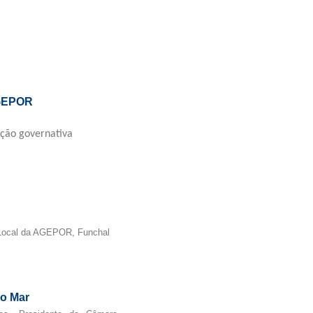
GEPOR
ção governativa
o Local da AGEPOR, Funchal
do Mar