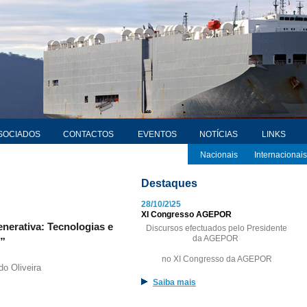
SOCIADOS
CONTACTOS
EVENTOS
NOTÍCIAS
LINKS
Nacionais
Internacionais
Destaques
28/10/2\25
XI Congresso AGEPOR
Generativa: Tecnologias e
Discursos efectuados pelo Presidente
da AGEPOR
”
no XI Congresso da AGEPOR
do Oliveira
Saiba mais