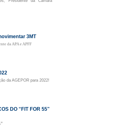
es, Presidente da Câmara
 movimentar 3MT
dente da APA e APFF
022
ação da AGEPOR para 2022!
OS DO “FIT FOR 55”
5”