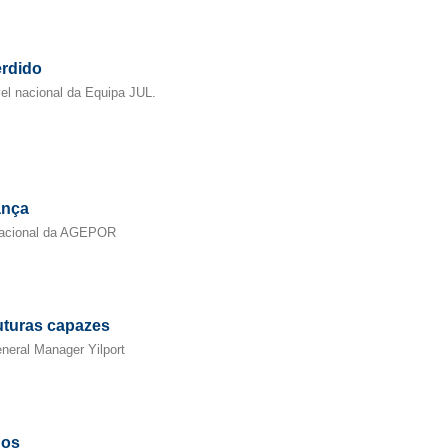
erdido
vel nacional da Equipa JUL.
ança
Nacional da AGEPOR
ruturas capazes
neral Manager Yilport
nos