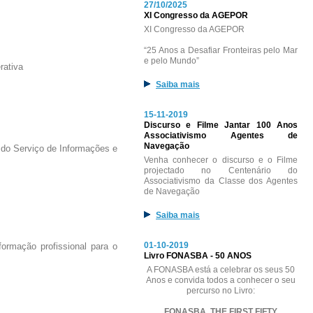
27/10/2025
XI Congresso da AGEPOR
XI Congresso da AGEPOR
“25 Anos a Desafiar Fronteiras pelo Mar
e pelo Mundo”
rativa
Saiba mais
15-11-2019
Discurso e Filme Jantar 100 Anos
Associativismo Agentes de
Navegação
do Serviço de Informações e
Venha conhecer o discurso e o Filme
projectado no Centenário do
Associativismo da Classe dos Agentes
de Navegação
Saiba mais
01-10-2019
ormação profissional para o
Livro FONASBA - 50 ANOS
A FONASBA está a celebrar os seus 50
Anos e convida todos a conhecer o seu
percurso no Livro:
FONASBA, THE FIRST FIFTY