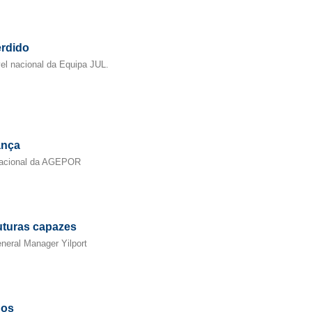
erdido
vel nacional da Equipa JUL.
ança
Nacional da AGEPOR
ruturas capazes
neral Manager Yilport
nos