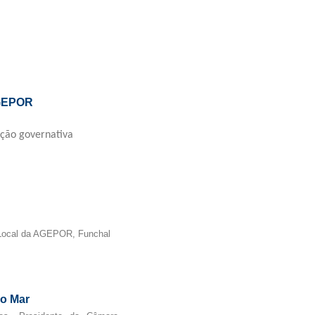
GEPOR
ção governativa
o Local da AGEPOR, Funchal
do Mar