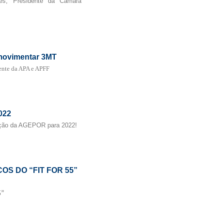
es, Presidente da Câmara
 movimentar 3MT
dente da APA e APFF
022
ação da AGEPOR para 2022!
OS DO “FIT FOR 55”
5”