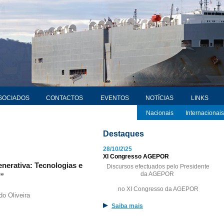
SOCIADOS
CONTACTOS
EVENTOS
NOTÍCIAS
LINKS
Nacionais
Internacionais
Destaques
28/10/2\25
XI Congresso AGEPOR
Generativa: Tecnologias e
Discursos efectuados pelo Presidente
da AGEPOR
”
no XI Congresso da AGEPOR
do Oliveira
Saiba mais