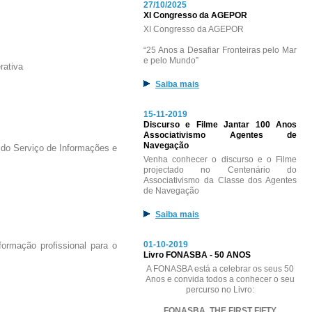
27/10/2025
XI Congresso da AGEPOR
XI Congresso da AGEPOR
“25 Anos a Desafiar Fronteiras pelo Mar
e pelo Mundo”
rativa
Saiba mais
15-11-2019
Discurso e Filme Jantar 100 Anos
Associativismo Agentes de
Navegação
do Serviço de Informações e
Venha conhecer o discurso e o Filme
projectado no Centenário do
Associativismo da Classe dos Agentes
de Navegação
Saiba mais
01-10-2019
ormação profissional para o
Livro FONASBA - 50 ANOS
A FONASBA está a celebrar os seus 50
Anos e convida todos a conhecer o seu
percurso no Livro:
FONASBA, THE FIRST FIFTY