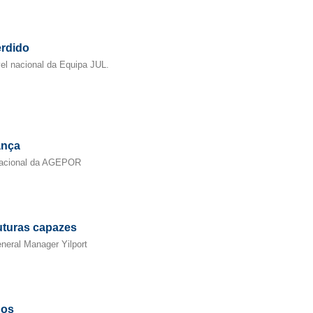
erdido
vel nacional da Equipa JUL.
ança
Nacional da AGEPOR
ruturas capazes
neral Manager Yilport
nos