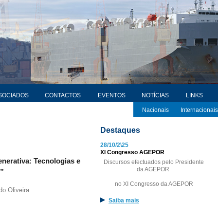
SOCIADOS
CONTACTOS
EVENTOS
NOTÍCIAS
LINKS
Nacionais
Internacionais
Destaques
28/10/2\25
XI Congresso AGEPOR
Generativa: Tecnologias e
Discursos efectuados pelo Presidente
da AGEPOR
”
no XI Congresso da AGEPOR
do Oliveira
Saiba mais