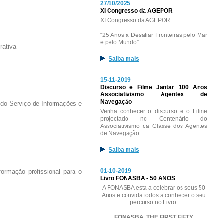
27/10/2025
XI Congresso da AGEPOR
XI Congresso da AGEPOR
“25 Anos a Desafiar Fronteiras pelo Mar
e pelo Mundo”
rativa
Saiba mais
15-11-2019
Discurso e Filme Jantar 100 Anos
Associativismo Agentes de
Navegação
do Serviço de Informações e
Venha conhecer o discurso e o Filme
projectado no Centenário do
Associativismo da Classe dos Agentes
de Navegação
Saiba mais
01-10-2019
ormação profissional para o
Livro FONASBA - 50 ANOS
A FONASBA está a celebrar os seus 50
Anos e convida todos a conhecer o seu
percurso no Livro:
FONASBA, THE FIRST FIFTY