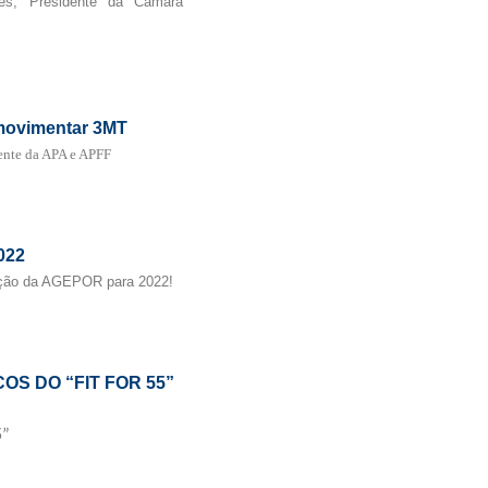
es, Presidente da Câmara
 movimentar 3MT
dente da APA e APFF
022
ação da AGEPOR para 2022!
OS DO “FIT FOR 55”
5”