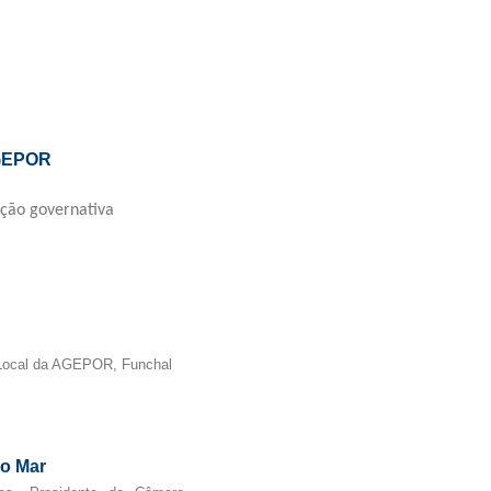
GEPOR
ção governativa
o Local da AGEPOR, Funchal
do Mar